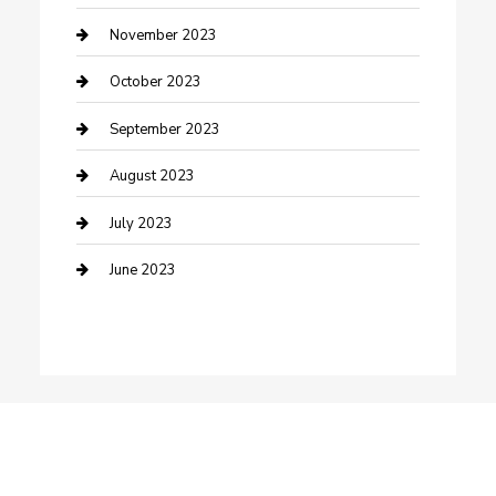
Damage Restoration
November 2023
Dance School
October 2023
Dance Studio
September 2023
Dental Care
August 2023
Dentist
July 2023
Digital Marketing
June 2023
Dog Trainer
Drone service
DTF Printing
Education and Colleges