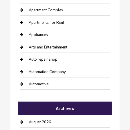
Apartment Complex
Apartments For Rent
Appliances
Arts and Entertainment
Auto repair shop
Automation Company
Automotive
Automotive Services
Archives
Bail bonds service
barber shops
August 2026