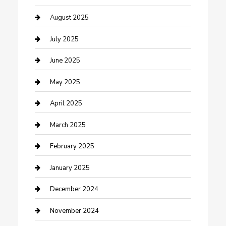
Careers and Recruitment
August 2025
Carpet Cleaning
July 2025
Casino
June 2025
Caterer
May 2025
Chemical Exporter
April 2025
Chimney Services
March 2025
Cleaning Service
February 2025
Closet Services
January 2025
Clothing and Designers
December 2024
clothing store
November 2024