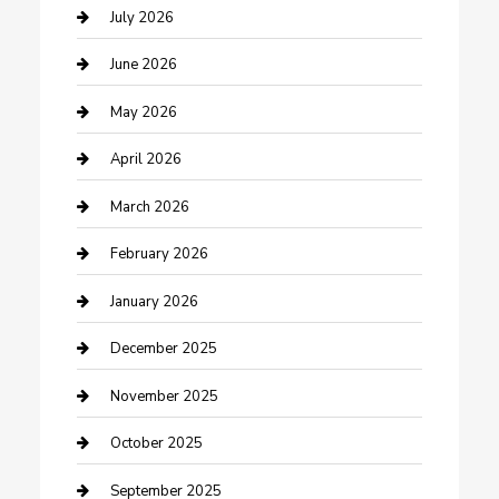
Bathroom Remodeling
July 2026
Beauty Salon and Products
June 2026
Bicycle Shop
May 2026
Boat Rental
April 2026
Business
March 2026
Business and Investment
February 2026
cannabis
January 2026
Canopy
December 2025
Car Dealerships
November 2025
Car Rental Agency
October 2025
Car Wash
September 2025