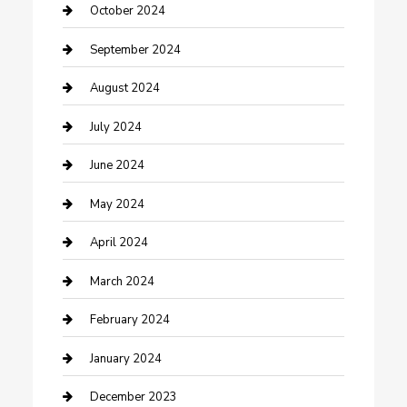
Communication and Technology
October 2024
Community
September 2024
Computer and Internet
August 2024
Construction and Maintenance
July 2024
Construction and Remodeling
June 2024
Consultant
May 2024
Contractor
April 2024
Counseling
March 2024
Cremation Service
February 2024
Custom Acrylic Furniture
January 2024
Custom Window Covering
December 2023