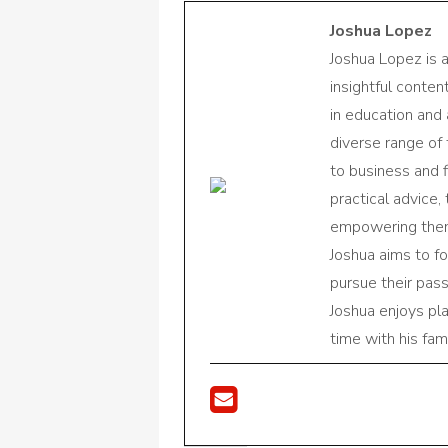
Joshua Lopez
Joshua Lopez is 
insightful conte
in education and 
diverse range of
to business and f
practical advice,
empowering them 
Joshua aims to f
pursue their pas
Joshua enjoys pl
time with his fami