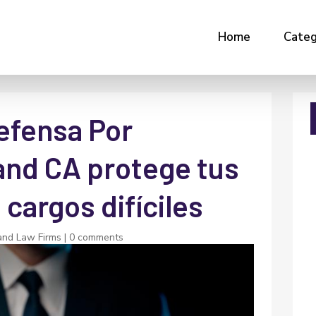
Home
Categ
efensa Por
and CA protege tus
cargos difíciles
and Law Firms
|
0 comments