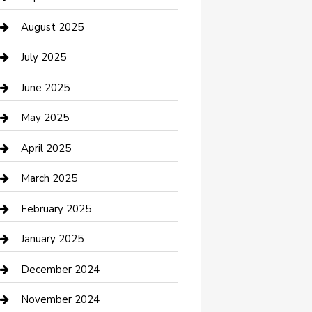
Car Wash
August 2025
Careers and Recruitment
July 2025
Carpet Cleaning
June 2025
Casino
May 2025
Caterer
April 2025
Chemical Exporter
March 2025
Chimney Services
February 2025
Cleaning Service
January 2025
Closet Services
December 2024
Clothing and Designers
November 2024