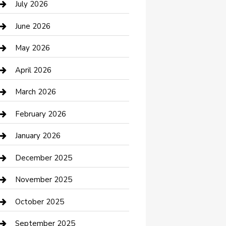
July 2026
Bathroom Remodeling
June 2026
Beauty Salon and Products
May 2026
Bicycle Shop
April 2026
Boat Rental
March 2026
Business
February 2026
Business and Investment
January 2026
cannabis
December 2025
Canopy
November 2025
Car Dealerships
October 2025
Car Rental Agency
September 2025