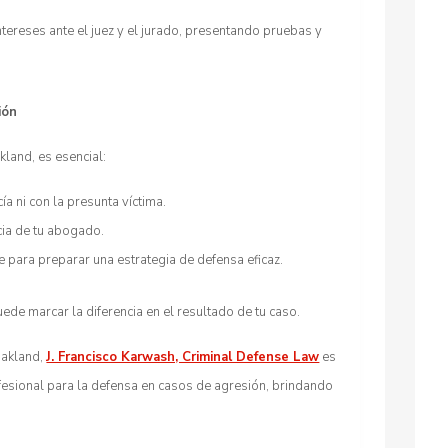
ntereses ante el juez y el jurado, presentando pruebas y
ión
kland, es esencial:
ía ni con la presunta víctima.
cia de tu abogado.
e para preparar una estrategia de defensa eficaz.
ede marcar la diferencia en el resultado de tu caso.
Oakland,
J. Francisco Karwash, Criminal Defense Law
es
fesional para la defensa en casos de agresión, brindando