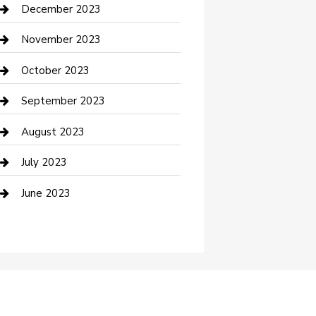
Custom Acrylic Furniture
December 2023
Custom Window Covering
November 2023
Damage Restoration
October 2023
Dance School
September 2023
Dance Studio
August 2023
Dental Care
July 2023
Dentist
June 2023
Digital Marketing
Dog Trainer
Drone service
DTF Printing