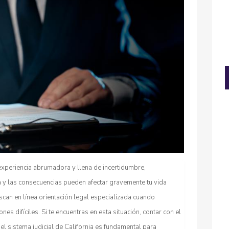
experiencia abrumadora y llena de incertidumbre,
 y las consecuencias pueden afectar gravemente tu vida
can en línea orientación legal especializada cuando
nes difíciles. Si te encuentras en esta situación, contar con el
l sistema judicial de California es fundamental para