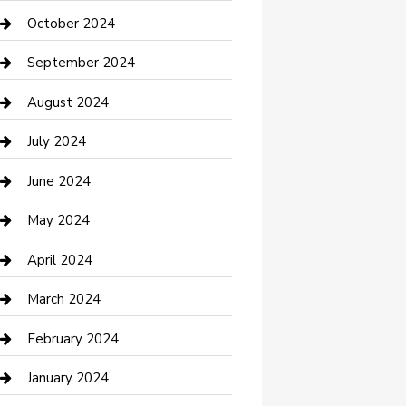
clothing store
October 2024
Communication and Technology
September 2024
Community
August 2024
Computer and Internet
July 2024
Construction and Maintenance
June 2024
Construction and Remodeling
May 2024
Consultant
April 2024
Contractor
March 2024
Counseling
February 2024
Cremation Service
January 2024